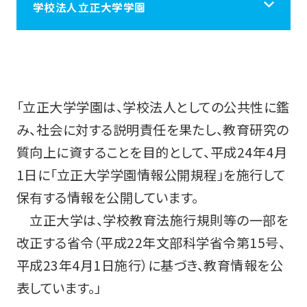
学校法人立正大学学園
学校法人立正大学学園
立正大学学園について
「立正大学学園は、学校法人としての公共性に鑑
み、社会に対する説明責任を果たし、教育研究の
質向上に資することを目的として、平成24年4月
学校施設案内
1日に「立正大学学園情報公開規程」を施行して
保有する情報を公開しています。
学園の情報
立正大学は、学校教育法施行規則等の一部を
改正する省令（平成22年文部科学省令第15号、
採用情報
平成23年4月1日施行）に基づき、教育情報を公
表しています。」
税制上の優遇措置