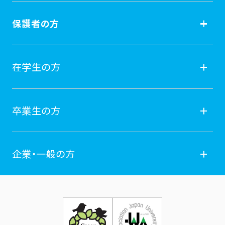
受験生の方
保護者の方
入試情報
保護者の方
在学生の方
オープンキャンパス
就職
在学生の方
卒業生の方
学費納付金・奨学金
ポータルサイト
卒業生の方
企業・一般の方
広報誌
学年暦
各種証明書発行
企業・一般の方
お問い合せ
証明書発行・各種手続き
住所等登録内容の変更