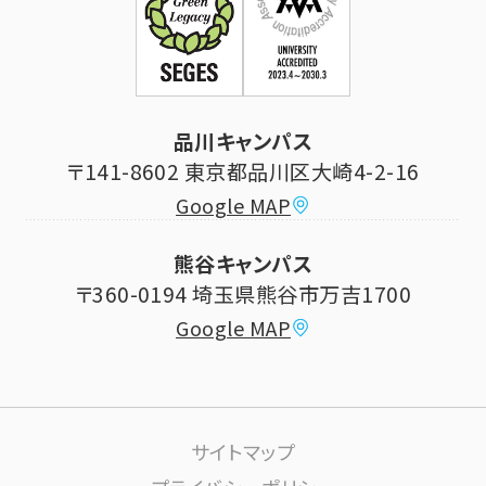
科目等履修生制度のご案内
証明書発行手続き
学生生活
立正大学校友会
求人の申し込み
シラバス (講義案内)
品川キャンパス
寄付・ご支援
研究推進・社会貢献センター
〒141-8602 東京都品川区大崎4-2-16
Google MAP
学費納付金・奨学金
ボランティアセンター
熊谷キャンパス
大学祭
〒360-0194 埼玉県熊谷市万吉1700
教員情報
Google MAP
課外活動
高大連携について
生活サポート
サイトマップ
大学施設の利用について