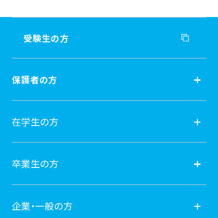
受験生の方
受験生の方
保護者の方
入試情報
保護者の方
在学生の方
オープンキャンパス
就職
在学生の方
卒業生の方
学費納付金・奨学金
ポータルサイト
卒業生の方
企業・一般の方