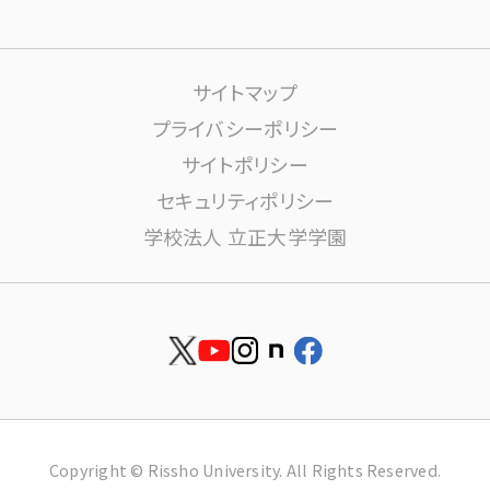
課外活動
高大連携について
生活サポート
サイトマップ
大学施設の利用について
プライバシーポリシー
サイトポリシー
学内ネットワーク環境(りすねっと)
文書館
セキュリティポリシー
学校法人 立正大学学園
図書館
博物館
安否確認
資料請求
就職
お問い合せ
Copyright © Rissho University. All Rights Reserved.
留学