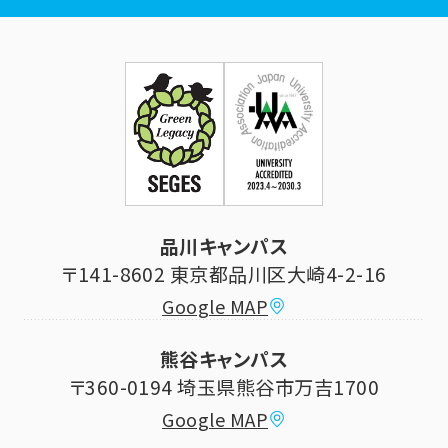
広報誌
学年暦
各種証明書発行
企業・一般の方
お問い合せ
証明書発行・各種手続き
住所等登録内容の変更
科目等履修生制度のご案内
証明書発行手続き
学生生活
立正大学校友会
求人の申し込み
シラバス (講義案内)
品川キャンパス
寄付・ご支援
研究推進・社会貢献センター
〒141-8602 東京都品川区大崎4-2-16
Google MAP
学費納付金・奨学金
ボランティアセンター
熊谷キャンパス
大学祭
〒360-0194 埼玉県熊谷市万吉1700
教員情報
Google MAP