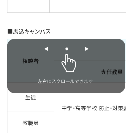
■馬込キャンパス
キ
相談者
専任教員
生徒
中学・高等学校 防止・対策委
教職員