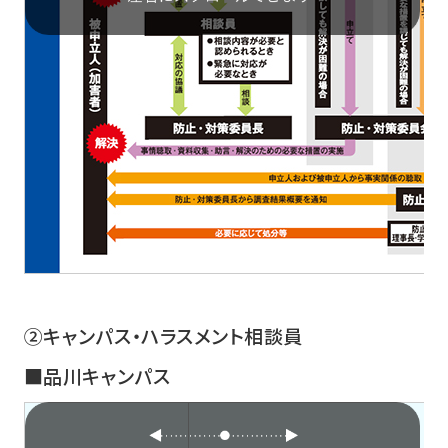
②キャンパス・ハラスメント相談員
■品川キャンパス
キ