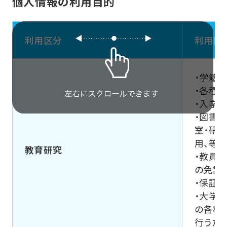
個人情報の利用目的
利用区分
利用目
・学籍
・各種
・入学
・図書
室・研
用、等
教育研究
・教員
の免許
・保証
・大学
の各種
行うた