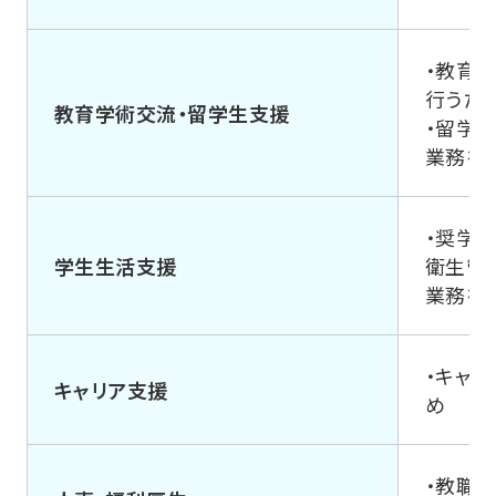
・教育
行うた
教育学術交流・留学生支援
・留学
業務を
・奨学
学生生活支援
衛生管
業務を
・キャ
キャリア支援
め
・教職