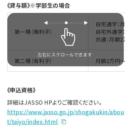
《貸与額》※学部生の場合
自宅通学：月額5
第一種（無利子）
自宅外通学：月額5
共通：月額2万
第二種（有利子）
月額2万円～1
《申込資格》
詳細はJASSO HPよりご確認ください。
https://www.jasso.go.jp/shogakukin/abou
t/taiyo/index.html