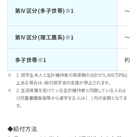
第Ⅳ区分(多子世帯)※1
～約
第Ⅳ区分(理工農系)※1
～約
多子世帯※1
約6
1. 奨学生本人と生計維持者の資産額の合計が5,000万円以
上ある場合は、給付奨学金の支援が停止されます。
2. 生活保護を受けている生計維持者と同居している人およ
び児童養護施設等から通学する人は（ ）内の金額となりま
す。
◆給付方法