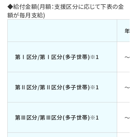
◆給付金額(月額：支援区分に応じて下表の金
額が毎月支給)
年収
第Ⅰ区分/第Ⅰ区分(多子世帯)※1
～約
第Ⅱ区分/第Ⅱ区分(多子世帯)※1
～約
第Ⅲ区分/第Ⅲ区分(多子世帯)※1
～約