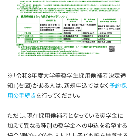
※「令和8年度大学等奨学生採用候補者決定通
知」(右図)がある人は、新規申込ではなく
予約採
用の手続き
を行ってください。
ただし、現在採用候補者となっている奨学金に
加えて異なる種別の奨学金への申込を希望する
場合(例①～②)や、3人以上子ども等を扶養する