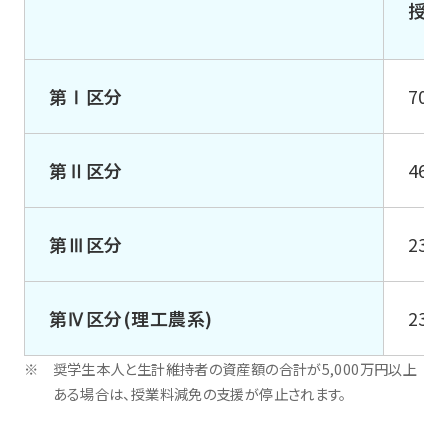
授業
第Ⅰ区分
700
第Ⅱ区分
466
第Ⅲ区分
233
第Ⅳ区分(理工農系)
233
奨学生本人と生計維持者の資産額の合計が5,000万円以上
ある場合は、授業料減免の支援が停止されます。