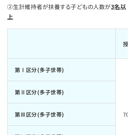
②生計維持者が扶養する子どもの人数が
3名以
上
授業
第Ⅰ区分(多子世帯)
第Ⅱ区分(多子世帯)
第Ⅲ区分(多子世帯)
700