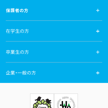
受験生の方
保護者の方
入試情報
保護者の方
在学生の方
オープンキャンパス
就職
在学生の方
卒業生の方
学費納付金・奨学金
ポータルサイト
卒業生の方
企業・一般の方
広報誌
学年暦
各種証明書発行
企業・一般の方
お問い合せ
証明書発行・各種手続き
住所等登録内容の変更