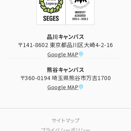
科目等履修生制度のご案内
証明書発行手続き
学生生活
立正大学校友会
求人の申し込み
シラバス (講義案内)
品川キャンパス
寄付・ご支援
研究推進・社会貢献センター
〒141-8602 東京都品川区大崎4-2-16
Google MAP
学費納付金・奨学金
ボランティアセンター
熊谷キャンパス
大学祭
〒360-0194 埼玉県熊谷市万吉1700
教員情報
Google MAP
課外活動
高大連携について
生活サポート
サイトマップ
大学施設の利用について
プライバシーポリシー