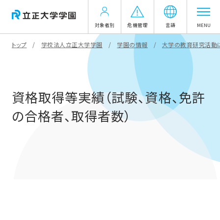
対象者別
危機管理
言語
MENU
トップ
学校法人立正大学学園
学園の情報
大学の教育研究活動
資格取得等実績（試験、資格、免許
の合格者、取得者数）