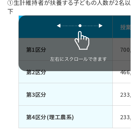
①生計維持者が扶養する子どもの人数が2名以
下
授業料
第1区分
700,0
第2区分
466,7
第3区分
233,4
第4区分(理工農系)
233,4