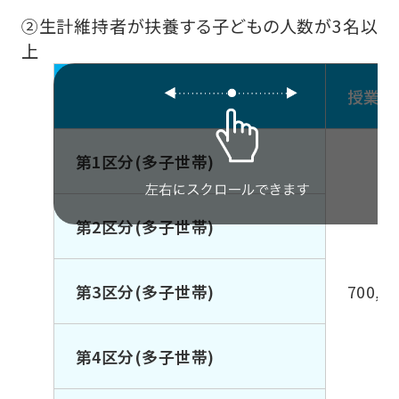
②生計維持者が扶養する子どもの人数が3名以
上
授業料
第1区分(多子世帯)
第2区分(多子世帯)
第3区分(多子世帯)
700,0
第4区分(多子世帯)