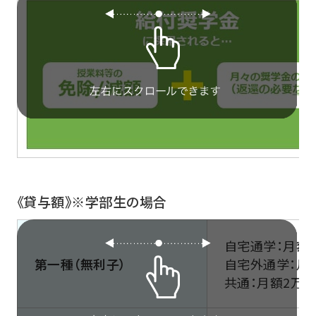
《貸与額》※学部生の場合
自宅通学：月額54
第一種（無利子）
自宅外通学：月額5
共通：月額2万