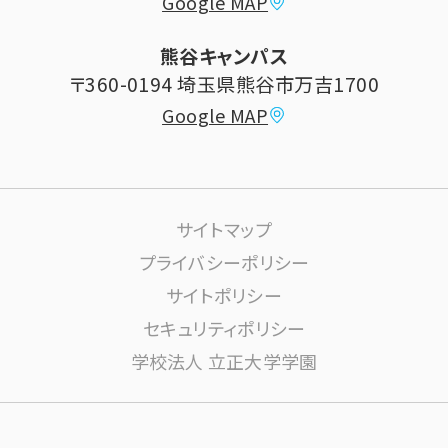
Google MAP
学費納付金・奨学金
ボランティアセンター
熊谷キャンパス
大学祭
〒360-0194 埼玉県熊谷市万吉1700
教員情報
Google MAP
課外活動
高大連携について
生活サポート
サイトマップ
大学施設の利用について
プライバシーポリシー
サイトポリシー
学内ネットワーク環境(りすねっと)
文書館
セキュリティポリシー
学校法人 立正大学学園
図書館
博物館
安否確認