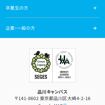
就職
在学生の方
卒業生の方
学費納付金・奨学金
ポータルサイト
卒業生の方
企業・一般の方
広報誌
学年暦
各種証明書発行
企業・一般の方
お問い合せ
証明書発行・各種手続き
住所等登録内容の変更
科目等履修生制度のご案内
証明書発行手続き
学生生活
立正大学校友会
求人の申し込み
シラバス (講義案内)
品川キャンパス
寄付・ご支援
研究推進・社会貢献センター
〒141-8602 東京都品川区大崎4-2-16