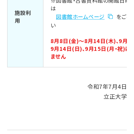
※図書館・古書資料館の開館日時
は
施設利
図書館ホームページ
をご確
用
い
8月8日(金)～8月14日(木)、9月7
9月14日(日)、9月15日(月・祝)
ません
令和7年7月4日
立正大学