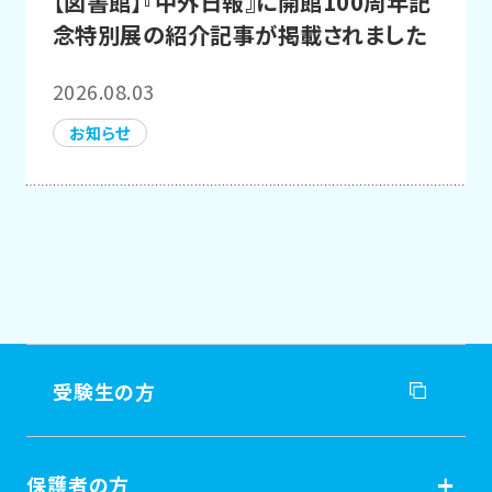
【図書館】『中外日報』に開館100周年記
念特別展の紹介記事が掲載されました
2026.08.03
お知らせ
受験生の方
受験生の方
保護者の方