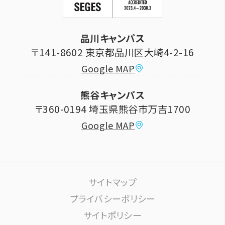
立正大学校友会
求人の申し込み
シラバス (講義案内)
品川キャンパス
寄付・ご支援
研究推進・社会貢献センター
〒141-8602 東京都品川区大崎4-2-16
Google MAP
学費納付金・奨学金
ボランティアセンター
熊谷キャンパス
大学祭
〒360-0194 埼玉県熊谷市万吉1700
教員情報
Google MAP
課外活動
高大連携について
生活サポート
サイトマップ
大学施設の利用について
プライバシーポリシー
サイトポリシー
学内ネットワーク環境(りすねっと)