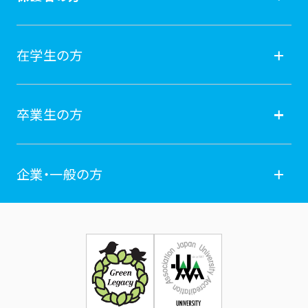
入試情報
保護者の方
在学生の方
オープンキャンパス
就職
在学生の方
卒業生の方
学費納付金・奨学金
ポータルサイト
卒業生の方
企業・一般の方
広報誌
学年暦
各種証明書発行
企業・一般の方
お問い合せ
証明書発行・各種手続き
住所等登録内容の変更
科目等履修生制度のご案内
証明書発行手続き
学生生活