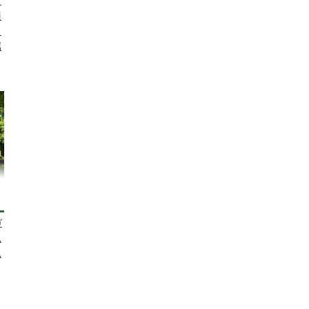
ア
適
。
属
ガ
見
見