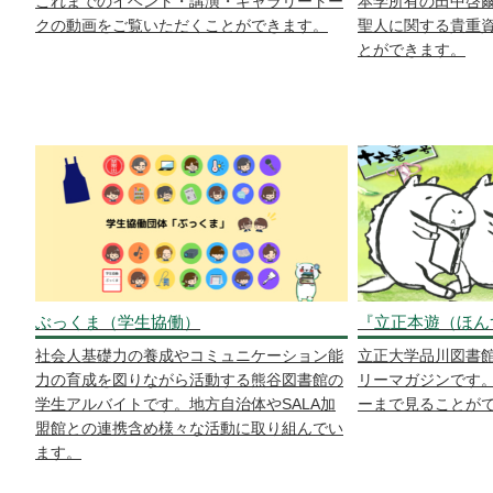
これまでのイベント・講演・ギャラリートー
本学所有の田中啓
クの動画をご覧いただくことができます。
聖人に関する貴重資
とができます。
ぶっくま（学生協働）
『立正本遊（ほん
社会人基礎力の養成やコミュニケーション能
立正大学品川図書
力の育成を図りながら活動する熊谷図書館の
リーマガジンです
学生アルバイトです。地方自治体やSALA加
ーまで見ることが
盟館との連携含め様々な活動に取り組んでい
ます。