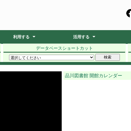
利用する
活用する
データベースショートカット
開館時間
施設案内
利用資格
学部資料の取扱い
ラーニングコモンズ
レファレンスサービス
展示・講習会
学生希望/教員推薦図書
PCサポート
学部生必見！私の卒論回想録
品川図書館
熊谷図書館
品川図書館
熊谷図書館
品川キャンパス
熊谷キャンパス
館長
概要
学生協
学生協
コレ
刊行
規定
収書
立正大
品川図書館 開館カレンダー