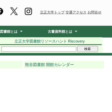
立正大学トップ
交通アクセス
お問合せ
図書館とは
古書資料館とは
立正大学図書館リソースハント Riscovery
あいさつ
働 りぶたま
働 ぶっくま
クション
物
・利用細則
・寄贈について
学図書館SNS
古書資料館紹介
利用案内
講習会・イベント
刊行物
資料紹介
Rare Book Library
古書資料館10周年特設サイト
品川図書館
熊谷図書館
品川図書館
熊谷図書館
熊谷図書館 開館カレンダー