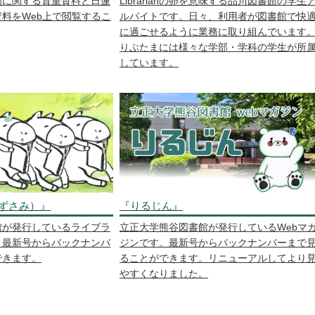
爾に関する貴重資料と日蓮
Librarianの卵を意味する品川図書館の学生
料をWeb上で閲覧するこ
ルバイトです。日々、利用者が図書館で快
に過ごせるように業務に取り組んでいます
りぶたまには様々な学部・学科の学生が所
しています。
ずさみ）』
『りるじん』
館が発行しているライブラ
立正大学熊谷図書館が発行しているWebマ
。最新号からバックナンバ
ジンです。最新号からバックナンバーまで
できます。
ることができます。リニューアルしてより
やすくなりました。