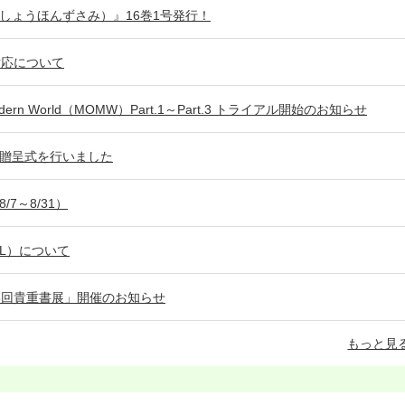
しょうほんずさみ）』16巻1号発行！
対応について
Modern World（MOMW）Part.1～Part.3 トライアル開始のお知らせ
贈呈式を行いました
7～8/31）
LL）について
8回貴重書展」開催のお知らせ
もっと見