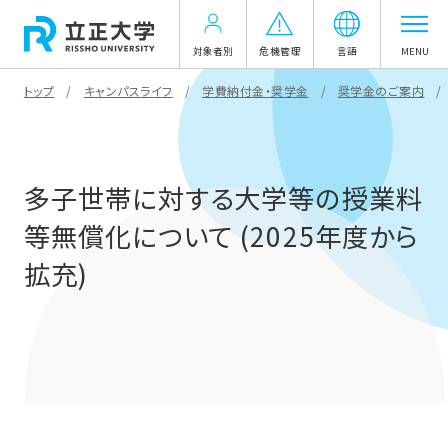
対象者別
危機管理
言語
MENU
トップ
キャンパスライフ
学費納付金・奨学金
奨学金のご案内
多子世帯に対する大学等の授業料
等無償化について (2025年度から
拡充)