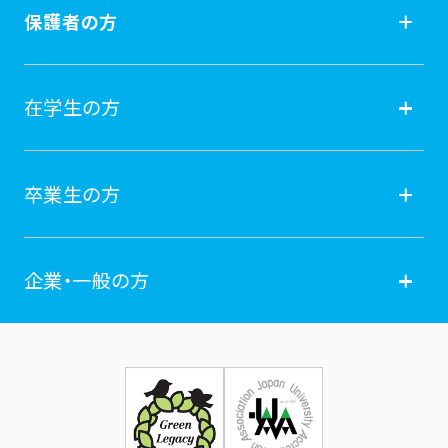
受験生の方
保護者の方
入試情報
保護者の方
在学生の方
オープンキャンパス
就職
在学生の方
卒業生の方
学費納付金・奨学金
ポータルサイト
卒業生の方
企業・一般の方
広報誌
学年暦
各種証明書発行
企業・一般の方
お問い合せ
証明書発行・各種手続き
住所等登録内容の変更
科目等履修生制度のご案内