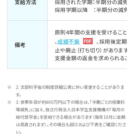
支給方法
採用された学期：半期分の減免相
採用学期以降 ：半期分の減免相
原則4年間の支援を受けることが
、
成績不振
、採用後定期的
備考
止や廃止（打ち切り）があります
支援金額の返金を求められること
2. 文部科学省の制度詳細公表に伴い変更することがありま
す。
3. 世帯年収が約600万円以下の場合は、「半期ごとの授業料
等減免」に加え、独立行政法人日本学生支援機構の「毎月の
給付奨学金」を受給できる場合があります（毎年10月に金額
は見直されます）。その場合も図③および下表をご確認くださ
い。