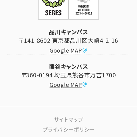
証明書発行手続き
学生生活
立正大学校友会
求人の申し込み
シラバス (講義案内)
品川キャンパス
寄付・ご支援
研究推進・社会貢献センター
〒141-8602 東京都品川区大崎4-2-16
Google MAP
学費納付金・奨学金
ボランティアセンター
熊谷キャンパス
大学祭
〒360-0194 埼玉県熊谷市万吉1700
教員情報
Google MAP
課外活動
高大連携について
生活サポート
サイトマップ
大学施設の利用について
プライバシーポリシー