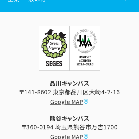
広報誌
学年暦
各種証明書発行
企業・一般の方
お問い合せ
証明書発行・各種手続き
住所等登録内容の変更
科目等履修生制度のご案内
証明書発行手続き
学生生活
立正大学校友会
求人の申し込み
シラバス (講義案内)
品川キャンパス
寄付・ご支援
研究推進・社会貢献センター
〒141-8602 東京都品川区大崎4-2-16
Google MAP
学費納付金・奨学金
ボランティアセンター
熊谷キャンパス
大学祭
〒360-0194 埼玉県熊谷市万吉1700
教員情報
Google MAP