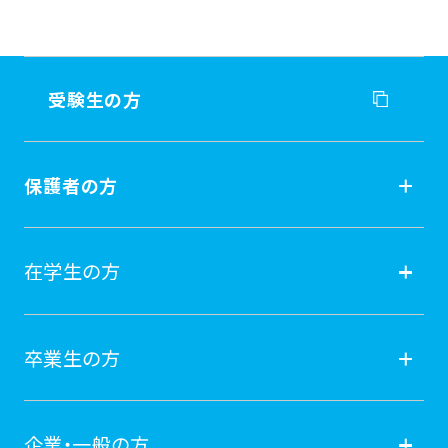
受験生の方
受験生の方
保護者の方
入試情報
保護者の方
在学生の方
オープンキャンパス
就職
在学生の方
卒業生の方
学費納付金・奨学金
ポータルサイト
卒業生の方
企業・一般の方