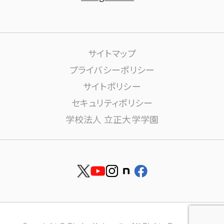
課外活動
高大連携について
生活サポート
サイトマップ
大学施設の利用について
プライバシーポリシー
サイトポリシー
学内ネットワーク環境(りすねっと)
文書館
セキュリティポリシー
学校法人 立正大学学園
図書館
博物館
安否確認
資料請求
就職
お問い合せ