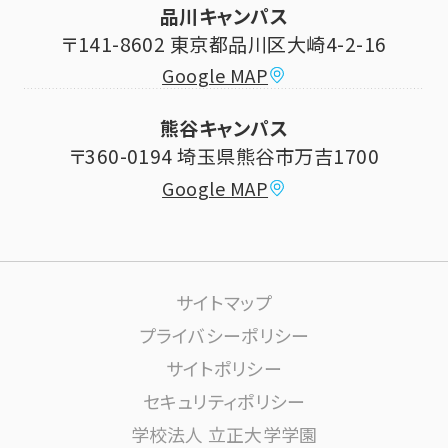
シラバス (講義案内)
品川キャンパス
寄付・ご支援
研究推進・社会貢献センター
〒141-8602 東京都品川区大崎4-2-16
Google MAP
学費納付金・奨学金
ボランティアセンター
熊谷キャンパス
大学祭
〒360-0194 埼玉県熊谷市万吉1700
教員情報
Google MAP
課外活動
高大連携について
生活サポート
サイトマップ
大学施設の利用について
プライバシーポリシー
サイトポリシー
学内ネットワーク環境(りすねっと)
文書館
セキュリティポリシー
学校法人 立正大学学園
図書館