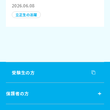
2026.06.08
立正生の活躍
受験生の方
受験生の方
保護者の方
入試情報