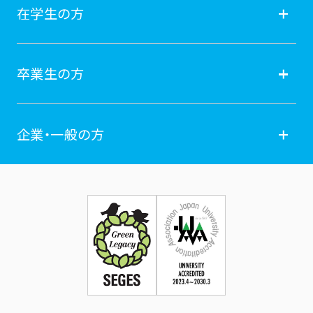
保護者の方
在学生の方
オープンキャンパス
就職
在学生の方
卒業生の方
学費納付金・奨学金
ポータルサイト
卒業生の方
企業・一般の方
広報誌
学年暦
各種証明書発行
企業・一般の方
お問い合せ
証明書発行・各種手続き
住所等登録内容の変更
科目等履修生制度のご案内
証明書発行手続き
学生生活
立正大学校友会
求人の申し込み