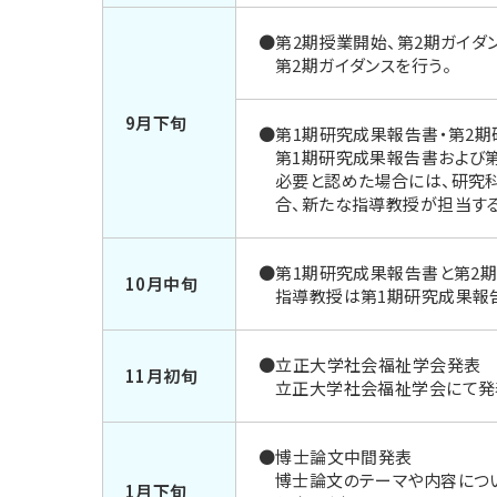
●第2期授業開始、第2期ガイダ
第2期ガイダンスを行う。
9月下旬
●第1期研究成果報告書・第2
第1期研究成果報告書および
必要と認めた場合には、研究科
合、新たな指導教授が担当する
●第1期研究成果報告書と第2
10月中旬
指導教授は第1期研究成果報
●立正大学社会福祉学会発表
11月初旬
立正大学社会福祉学会にて発
●博士論文中間発表
博士論文のテーマや内容につ
1月下旬