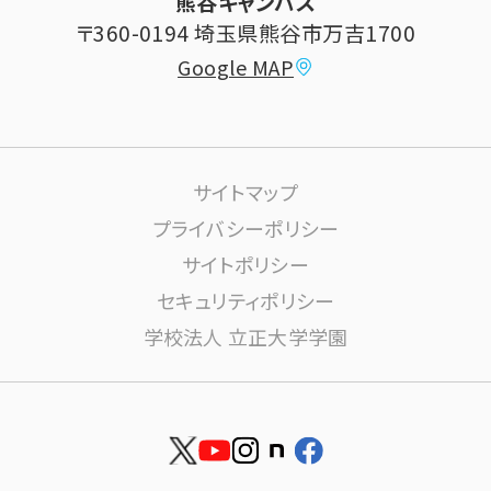
熊谷キャンパス
大学祭
〒360-0194 埼玉県熊谷市万吉1700
教員情報
Google MAP
課外活動
高大連携について
生活サポート
サイトマップ
大学施設の利用について
プライバシーポリシー
サイトポリシー
学内ネットワーク環境(りすねっと)
文書館
セキュリティポリシー
学校法人 立正大学学園
図書館
博物館
安否確認
資料請求