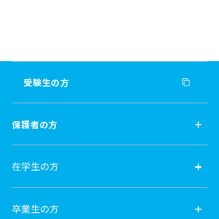
受験生の方
受験生の方
保護者の方
入試情報
保護者の方
在学生の方
オープンキャンパス
就職
在学生の方
卒業生の方