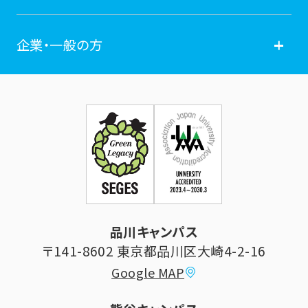
学費納付金・奨学金
ポータルサイト
卒業生の方
企業・一般の方
広報誌
学年暦
各種証明書発行
企業・一般の方
お問い合せ
証明書発行・各種手続き
住所等登録内容の変更
科目等履修生制度のご案内
証明書発行手続き
学生生活
立正大学校友会
求人の申し込み
シラバス (講義案内)
品川キャンパス
寄付・ご支援
研究推進・社会貢献センター
〒141-8602 東京都品川区大崎4-2-16
Google MAP
学費納付金・奨学金
ボランティアセンター