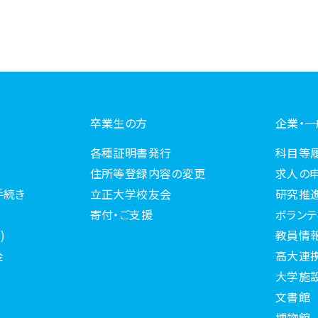
卒業生の方
企業・
各種証明書発行
科目等
住所等登録内容の変更
求人の
手続き
立正大学校友会
研究推
寄付・ご支援
ボランテ
)
教員情
金
高大連
大学施
文書館
博物館