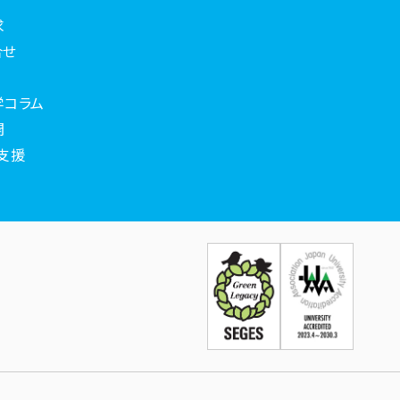
求
合せ
学コラム
開
支援