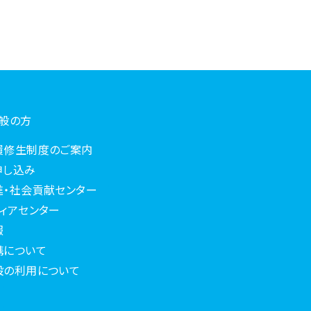
一般の方
履修生制度のご案内
申し込み
進・社会貢献センター
ィアセンター
報
携について
設の利用について