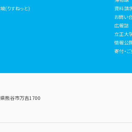
境(りすねっと)
資料請
お問い
広報誌
立正大
情報公
寄付・ご
埼玉県熊谷市万吉1700