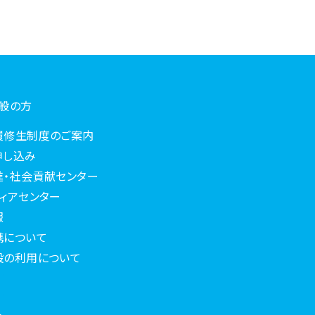
一般の方
履修生制度のご案内
申し込み
進・社会貢献センター
ィアセンター
報
携について
設の利用について