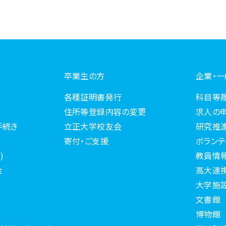
卒業生の方
企業・
各種証明書発行
科目等
住所等登録内容の変更
求人の
手続き
立正大学校友会
研究推
寄付・ご支援
ボランテ
)
教員情
金
高大連
大学施
文書館
博物館