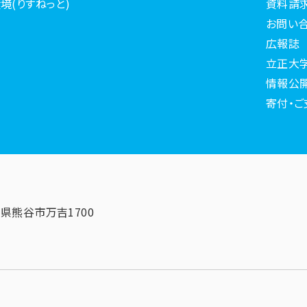
境(りすねっと)
資料請
お問い
広報誌
立正大
情報公
寄付・ご
埼玉県熊谷市万吉1700