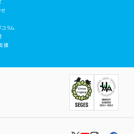
求
合せ
学コラム
開
支援