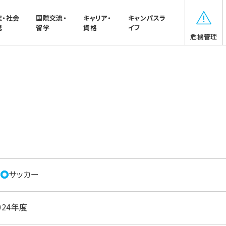
究・社会
国際交流・
キャリア・
キャンパスラ
携
留学
資格
イフ
危機管理
ー
サッカー
024年度