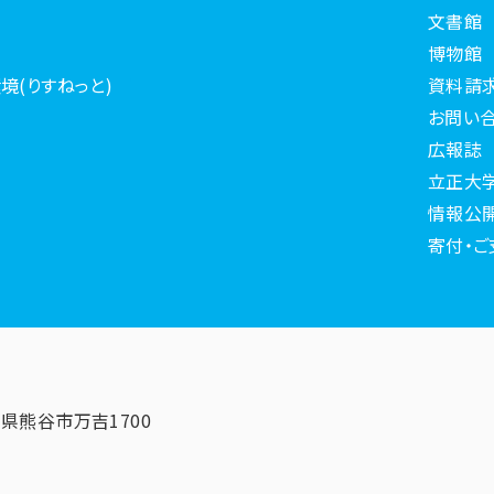
文書館
博物館
境(りすねっと)
資料請
お問い
広報誌
立正大
情報公
寄付・ご
埼玉県熊谷市万吉1700