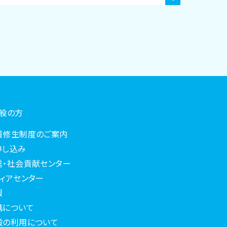
一般の方
履修生制度のご案内
申し込み
進・社会貢献センター
ィアセンター
報
携について
設の利用について