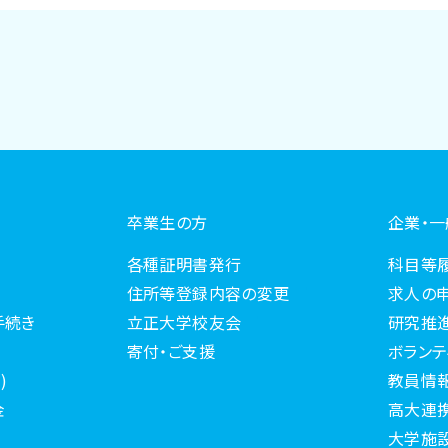
卒業生の方
企業・
各種証明書発行
科目等
住所等登録内容の変更
求人の
手続き
立正大学校友会
研究推
寄付・ご支援
ボランテ
)
教員情
金
高大連
大学施