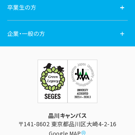
就職
在学生の方
卒業生の方
学費納付金・奨学金
ポータルサイト
卒業生の方
企業・一般の方
広報誌
学年暦
各種証明書発行
企業・一般の方
お問い合せ
証明書発行・各種手続き
住所等登録内容の変更
科目等履修生制度のご案内
証明書発行手続き
学生生活
立正大学校友会
求人の申し込み
シラバス (講義案内)
品川キャンパス
寄付・ご支援
研究推進・社会貢献センター
〒141-8602 東京都品川区大崎4-2-16
Google MAP
学費納付金・奨学金