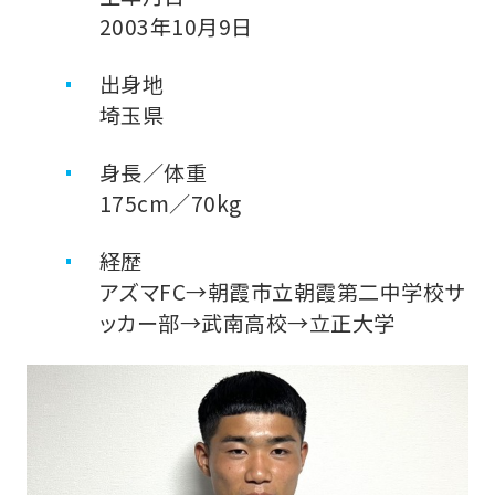
2003年10月9日
出身地
埼玉県
身長／体重
175cm／70kg
経歴
アズマFC→朝霞市立朝霞第二中学校サ
ッカー部→武南高校→立正大学