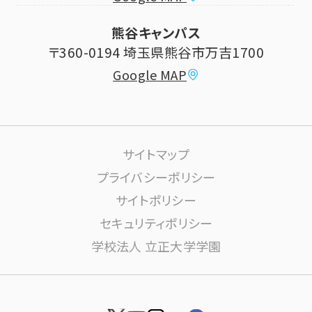
ボランティアセンター
熊谷キャンパス
大学祭
〒360-0194 埼玉県熊谷市万吉1700
教員情報
Google MAP
課外活動
高大連携について
生活サポート
サイトマップ
大学施設の利用について
プライバシーポリシー
サイトポリシー
学内ネットワーク環境(りすねっと)
文書館
セキュリティポリシー
学校法人 立正大学学園
図書館
博物館
安否確認