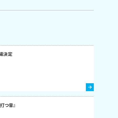
場決定
が打つ音』