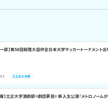
カー部】第50回総理大臣杯全日本大学サッカートーナメント出
.03
立正生の活躍
5開催】立正大学演劇部=劇団夢民= 新入生公演『メトロノーム