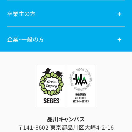
オープンキャンパス
就職
在学生の方
卒業生の方
学費納付金・奨学金
ポータルサイト
卒業生の方
企業・一般の方
広報誌
学年暦
各種証明書発行
企業・一般の方
お問い合せ
証明書発行・各種手続き
住所等登録内容の変更
科目等履修生制度のご案内
証明書発行手続き
学生生活
立正大学校友会
求人の申し込み
シラバス (講義案内)
品川キャンパス
寄付・ご支援
研究推進・社会貢献センター
〒141-8602 東京都品川区大崎4-2-16