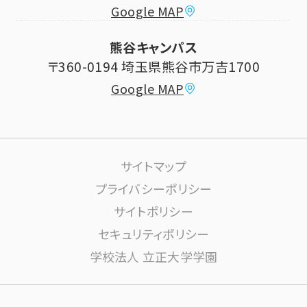
Google MAP
学費納付金・奨学金
ボランティアセンター
熊谷キャンパス
大学祭
〒360-0194 埼玉県熊谷市万吉1700
教員情報
Google MAP
課外活動
高大連携について
生活サポート
サイトマップ
大学施設の利用について
プライバシーポリシー
サイトポリシー
学内ネットワーク環境(りすねっと)
文書館
セキュリティポリシー
学校法人 立正大学学園
図書館
博物館