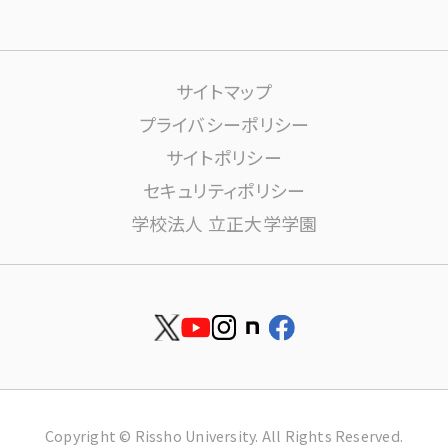
課外活動
高大連携について
生活サポート
サイトマップ
大学施設の利用について
プライバシーポリシー
サイトポリシー
学内ネットワーク環境(りすねっと)
文書館
セキュリティポリシー
学校法人 立正大学学園
図書館
博物館
安否確認
資料請求
就職
お問い合せ
Copyright © Rissho University. All Rights Reserved.
留学