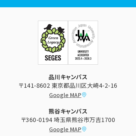
広報誌
学年暦
各種証明書発行
企業・一般の方
お問い合せ
証明書発行・各種手続き
住所等登録内容の変更
科目等履修生制度のご案内
証明書発行手続き
学生生活
立正大学校友会
求人の申し込み
シラバス (講義案内)
品川キャンパス
寄付・ご支援
研究推進・社会貢献センター
〒141-8602 東京都品川区大崎4-2-16
Google MAP
学費納付金・奨学金
ボランティアセンター
熊谷キャンパス
大学祭
〒360-0194 埼玉県熊谷市万吉1700
教員情報
Google MAP