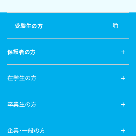
受験生の方
受験生の方
保護者の方
入試情報
保護者の方
在学生の方
オープンキャンパス
就職
在学生の方
卒業生の方
学費納付金・奨学金
ポータルサイト
卒業生の方
企業・一般の方