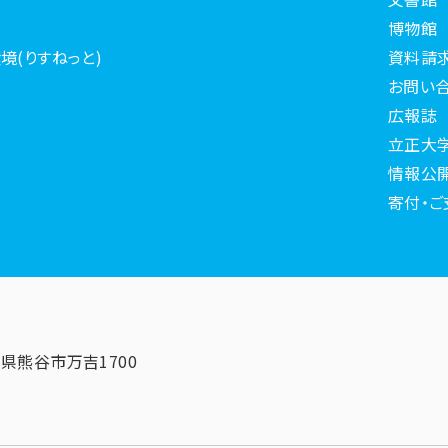
博物館
境(りすねっと)
資料請
お問い
広報誌
立正大
情報公
寄付・ご
埼玉県熊谷市万吉1700