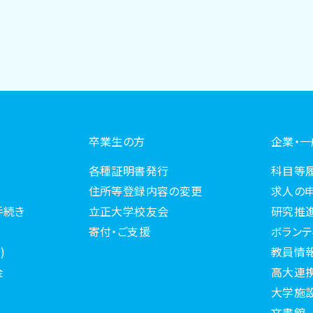
卒業生の方
企業・
各種証明書発行
科目等
住所等登録内容の変更
求人の
手続き
立正大学校友会
研究推
寄付・ご支援
ボランテ
)
教員情
金
高大連
大学施
文書館