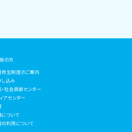
一般の方
履修生制度のご案内
申し込み
進・社会貢献センター
ィアセンター
報
携について
設の利用について