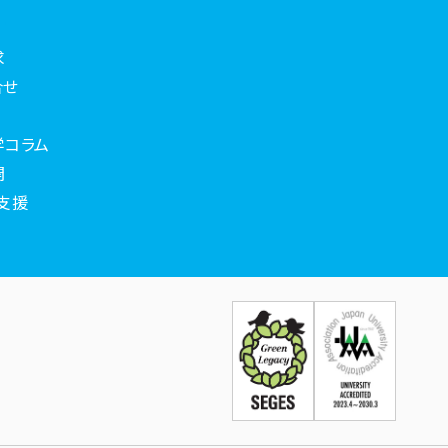
求
合せ
学コラム
開
支援