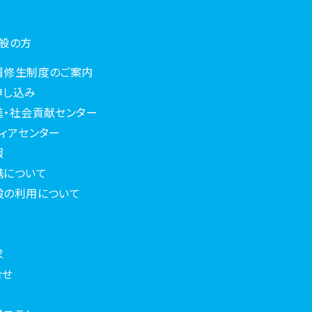
一般の方
履修生制度のご案内
申し込み
進・社会貢献センター
ィアセンター
報
携について
設の利用について
求
合せ