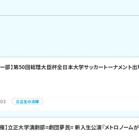
カー部】第50回総理大臣杯全日本大学サッカートーナメント出
.03
立正生の活躍
5開催】立正大学演劇部=劇団夢民= 新入生公演『メトロノーム