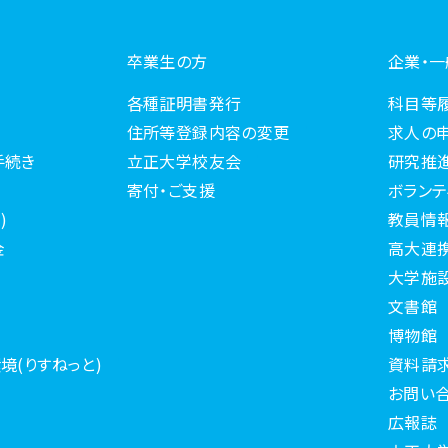
卒業生の方
企業・
各種証明書発行
科目等
住所等登録内容の変更
求人の
手続き
立正大学校友会
研究推
寄付・ご支援
ボランテ
)
教員情
金
高大連
大学施
文書館
博物館
境(りすねっと)
資料請
お問い
広報誌