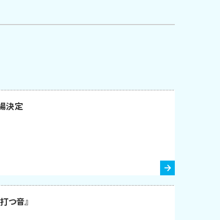
場決定
が打つ音』