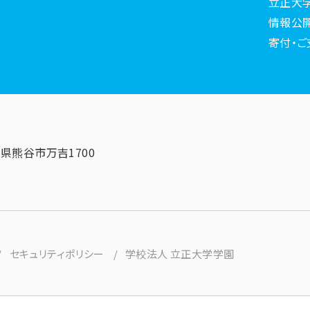
立正大
情報公
寄付・ご
埼玉県熊谷市万吉1700
セキュリティポリシー
学校法人 立正大学学園