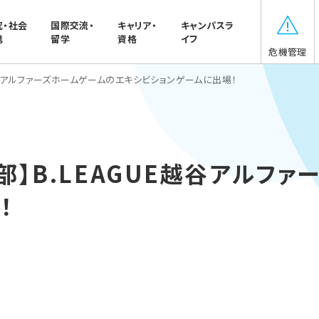
究・社会
国際交流・
キャリア・
キャンパスラ
携
留学
資格
イフ
危機管理
越谷アルファーズホームゲームのエキシビションゲームに出場！
部】B.LEAGUE越谷アルフ
！