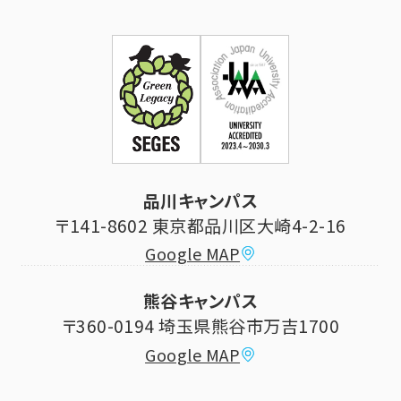
学年暦
各種証明書発行
企業・一般の方
お問い合せ
証明書発行・各種手続き
住所等登録内容の変更
科目等履修生制度のご案内
証明書発行手続き
学生生活
立正大学校友会
求人の申し込み
シラバス (講義案内)
品川キャンパス
寄付・ご支援
研究推進・社会貢献センター
〒141-8602 東京都品川区大崎4-2-16
Google MAP
学費納付金・奨学金
ボランティアセンター
熊谷キャンパス
大学祭
〒360-0194 埼玉県熊谷市万吉1700
教員情報
Google MAP
課外活動