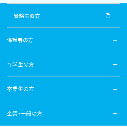
受験生の方
受験生の方
保護者の方
入試情報
保護者の方
在学生の方
オープンキャンパス
就職
在学生の方
卒業生の方
学費納付金・奨学金
ポータルサイト
卒業生の方
企業・一般の方
広報誌