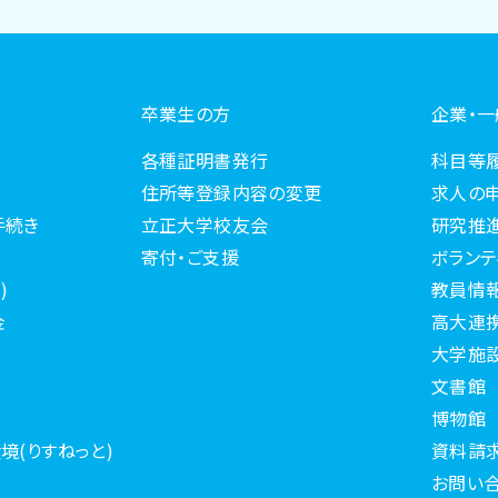
卒業生の方
企業・
各種証明書発行
科目等
住所等登録内容の変更
求人の
手続き
立正大学校友会
研究推
寄付・ご支援
ボランテ
)
教員情
金
高大連
大学施
文書館
博物館
境(りすねっと)
資料請
お問い