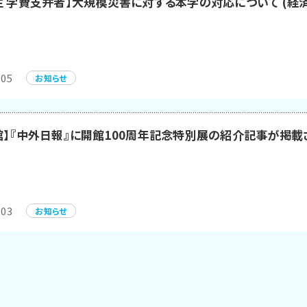
生 学費支弁者】大規模災害に対する本学の対応について (経
.05
お知らせ
館】『中外日報』に開館100周年記念特別展の紹介記事が掲載
.03
お知らせ