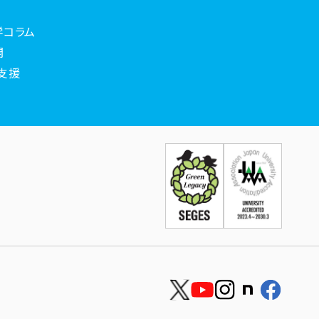
学コラム
開
支援