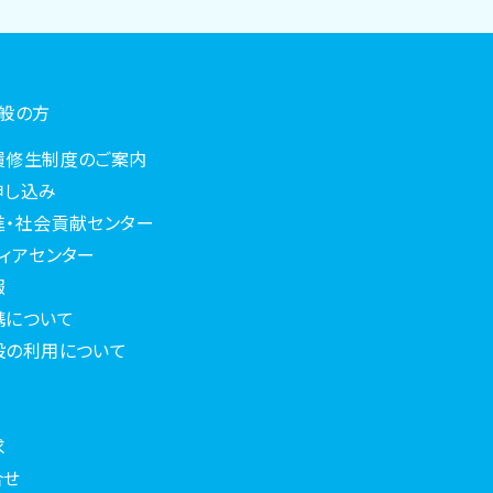
一般の方
履修生制度のご案内
申し込み
進・社会貢献センター
ィアセンター
報
携について
設の利用について
求
合せ