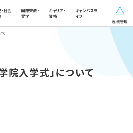
究・社会
国際交流・
キャリア・
キャンパスラ
携
留学
資格
イフ
危機管理
いて
学院入学式」について