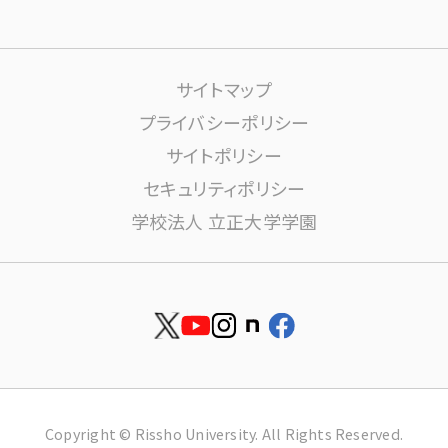
課外活動
高大連携について
生活サポート
サイトマップ
大学施設の利用について
プライバシーポリシー
サイトポリシー
学内ネットワーク環境(りすねっと)
文書館
セキュリティポリシー
学校法人 立正大学学園
図書館
博物館
安否確認
資料請求
就職
お問い合せ
Copyright © Rissho University. All Rights Reserved.
留学