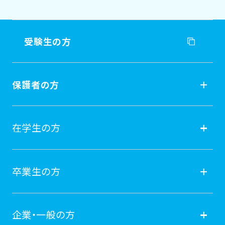
受験生の方
受験生の方
保護者の方
入試情報
保護者の方
在学生の方
オープンキャンパス
就職
在学生の方
卒業生の方
学費納付金・奨学金
ポータルサイト
卒業生の方
企業・一般の方