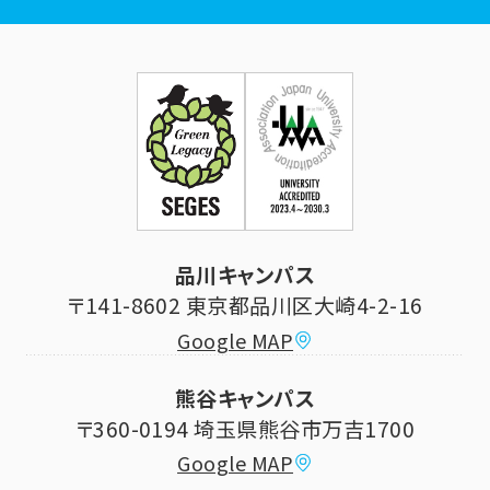
広報誌
学年暦
各種証明書発行
企業・一般の方
お問い合せ
証明書発行・各種手続き
住所等登録内容の変更
科目等履修生制度のご案内
証明書発行手続き
学生生活
立正大学校友会
求人の申し込み
シラバス (講義案内)
品川キャンパス
寄付・ご支援
研究推進・社会貢献センター
〒141-8602 東京都品川区大崎4-2-16
Google MAP
学費納付金・奨学金
ボランティアセンター
熊谷キャンパス
大学祭
〒360-0194 埼玉県熊谷市万吉1700
教員情報
Google MAP