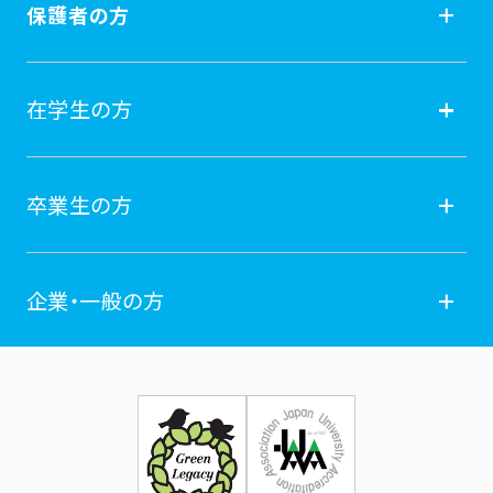
受験生の方
保護者の方
入試情報
保護者の方
在学生の方
オープンキャンパス
就職
在学生の方
卒業生の方
学費納付金・奨学金
ポータルサイト
卒業生の方
企業・一般の方
広報誌
学年暦
各種証明書発行
企業・一般の方
お問い合せ
証明書発行・各種手続き
住所等登録内容の変更
科目等履修生制度のご案内