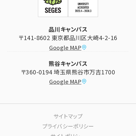
証明書発行手続き
学生生活
立正大学校友会
求人の申し込み
シラバス (講義案内)
品川キャンパス
寄付・ご支援
研究推進・社会貢献センター
〒141-8602 東京都品川区大崎4-2-16
Google MAP
学費納付金・奨学金
ボランティアセンター
熊谷キャンパス
大学祭
〒360-0194 埼玉県熊谷市万吉1700
教員情報
Google MAP
課外活動
高大連携について
生活サポート
サイトマップ
大学施設の利用について
プライバシーポリシー