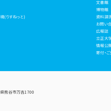
文書館
博物館
境(りすねっと)
資料請
お問い
広報誌
立正大
情報公
寄付・ご
埼玉県熊谷市万吉1700