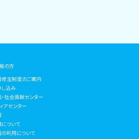
一般の方
履修生制度のご案内
申し込み
進・社会貢献センター
ィアセンター
報
携について
設の利用について