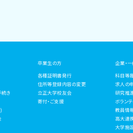
卒業生の方
企業・
各種証明書発行
科目等
住所等登録内容の変更
求人の
手続き
立正大学校友会
研究推
寄付・ご支援
ボランテ
)
教員情
金
高大連
大学施