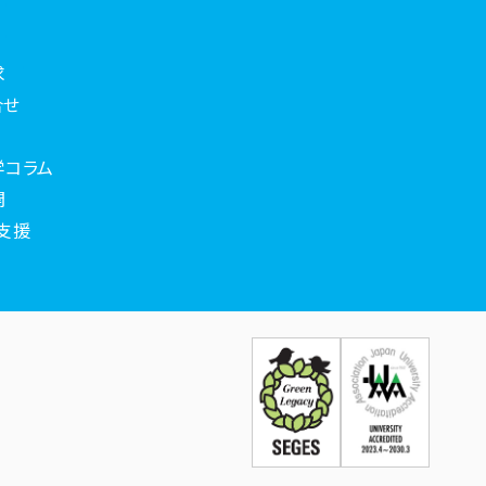
求
合せ
学コラム
開
支援