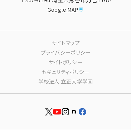
〒360-0194 埼玉県熊谷市万吉1700
教員情報
Google MAP
課外活動
高大連携について
生活サポート
サイトマップ
大学施設の利用について
プライバシーポリシー
サイトポリシー
学内ネットワーク環境(りすねっと)
文書館
セキュリティポリシー
学校法人 立正大学学園
図書館
博物館
安否確認
資料請求
就職