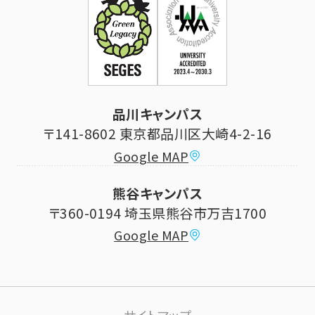
証明書発行・各種手続き
住所等登録内容の変更
科目等履修生制度のご案内
証明書発行手続き
学生生活
立正大学校友会
求人の申し込み
シラバス (講義案内)
品川キャンパス
寄付・ご支援
研究推進・社会貢献センター
〒141-8602 東京都品川区大崎4-2-16
Google MAP
学費納付金・奨学金
ボランティアセンター
熊谷キャンパス
大学祭
〒360-0194 埼玉県熊谷市万吉1700
教員情報
Google MAP
課外活動
高大連携について
生活サポート