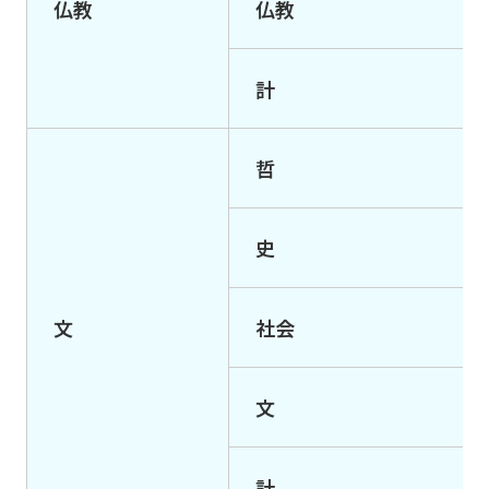
仏教
仏教
企業の方へ
計
保護者の方へ
哲
数理AIデータサイエンスプログラム
史
文
社会
文
計