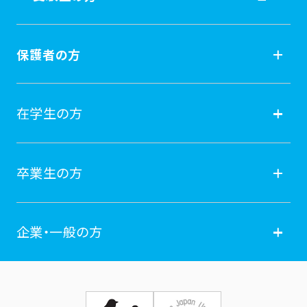
受験生の方
保護者の方
入試情報
保護者の方
在学生の方
オープンキャンパス
就職
在学生の方
卒業生の方
学費納付金・奨学金
ポータルサイト
卒業生の方
企業・一般の方
広報誌
学年暦
各種証明書発行
企業・一般の方
お問い合せ