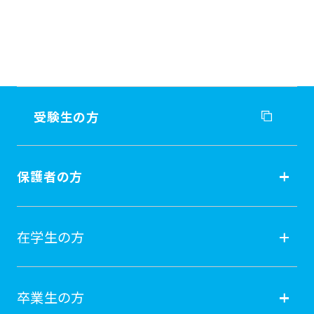
受験生の方
受験生の方
保護者の方
入試情報
保護者の方
在学生の方
オープンキャンパス
就職
在学生の方
卒業生の方