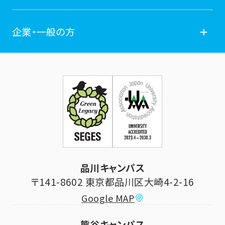
学費納付金・奨学金
ポータルサイト
卒業生の方
企業・一般の方
広報誌
学年暦
各種証明書発行
企業・一般の方
お問い合せ
証明書発行・各種手続き
住所等登録内容の変更
科目等履修生制度のご案内
証明書発行手続き
学生生活
立正大学校友会
求人の申し込み
シラバス (講義案内)
品川キャンパス
寄付・ご支援
研究推進・社会貢献センター
〒141-8602 東京都品川区大崎4-2-16
Google MAP
学費納付金・奨学金
ボランティアセンター
熊谷キャンパス