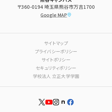
大学祭
〒360-0194 埼玉県熊谷市万吉1700
教員情報
Google MAP
課外活動
高大連携について
生活サポート
サイトマップ
大学施設の利用について
プライバシーポリシー
サイトポリシー
学内ネットワーク環境(りすねっと)
文書館
セキュリティポリシー
学校法人 立正大学学園
図書館
博物館
安否確認
資料請求