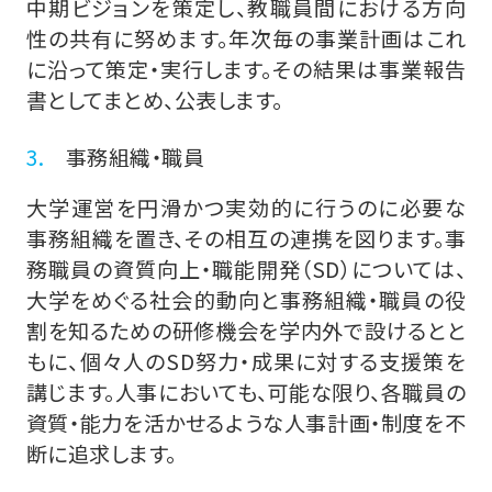
中期ビジョンを策定し、教職員間における方向
性の共有に努めます。年次毎の事業計画はこれ
広報誌
に沿って策定・実行します。その結果は事業報告
書としてまとめ、公表します。
FD（Faculty Development）
事務組織・職員
大学評価
大学運営を円滑かつ実効的に行うのに必要な
事務組織を置き、その相互の連携を図ります。事
務職員の資質向上・職能開発（SD）については、
大学をめぐる社会的動向と事務組織・職員の役
割を知るための研修機会を学内外で設けるとと
もに、個々人のSD努力・成果に対する支援策を
講じます。人事においても、可能な限り、各職員の
資質・能力を活かせるような人事計画・制度を不
断に追求します。