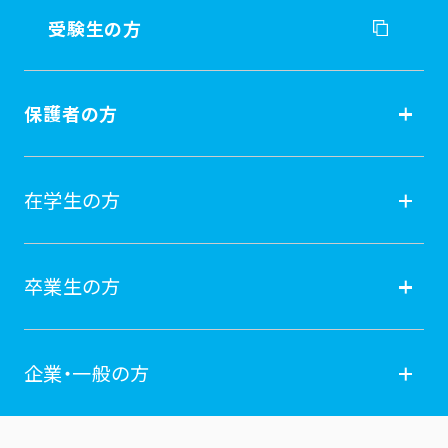
受験生の方
受験生の方
保護者の方
入試情報
保護者の方
在学生の方
オープンキャンパス
就職
在学生の方
卒業生の方
学費納付金・奨学金
ポータルサイト
卒業生の方
企業・一般の方
広報誌
学年暦
各種証明書発行