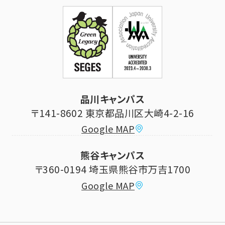
企業・一般の方
お問い合せ
証明書発行・各種手続き
住所等登録内容の変更
科目等履修生制度のご案内
証明書発行手続き
学生生活
立正大学校友会
求人の申し込み
シラバス (講義案内)
品川キャンパス
寄付・ご支援
研究推進・社会貢献センター
〒141-8602 東京都品川区大崎4-2-16
Google MAP
学費納付金・奨学金
ボランティアセンター
熊谷キャンパス
大学祭
〒360-0194 埼玉県熊谷市万吉1700
教員情報
Google MAP
課外活動
高大連携について