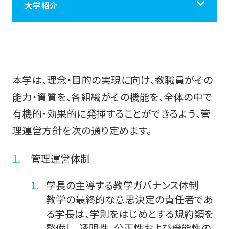
大学紹介
大学紹介
学長メッセージ
本学は、理念・目的の実現に向け、教職員がその
能力・資質を、各組織がその機能を、全体の中で
有機的・効果的に発揮することができるよう、管
アセスメント・ポリシー
理運営方針を次の通り定めます。
人材養成に関する目的その他の教育研究上の目的
管理運営体制
／教育目標／三つの方針
学長の主導する教学ガバナンス体制
建学の精神
教学の最終的な意思決定の責任者であ
る学長は、学則をはじめとする規約類を
整備し、透明性、公正性および機能性の