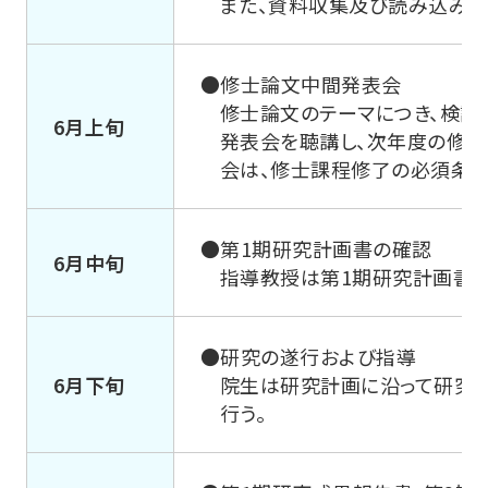
また、資料収集及び読み込みを
法学研究科
●修士論文中間発表会
修士論文のテーマにつき、検討
6月上旬
発表会を聴講し、次年度の修
経営学研究科
会は、修士課程修了の必須条件
社会福祉学研究科
●第1期研究計画書の確認
6月中旬
指導教授は第1期研究計画書
地球環境科学研究科
●研究の遂行および指導
心理学研究科
6月下旬
院生は研究計画に沿って研究を
行う。