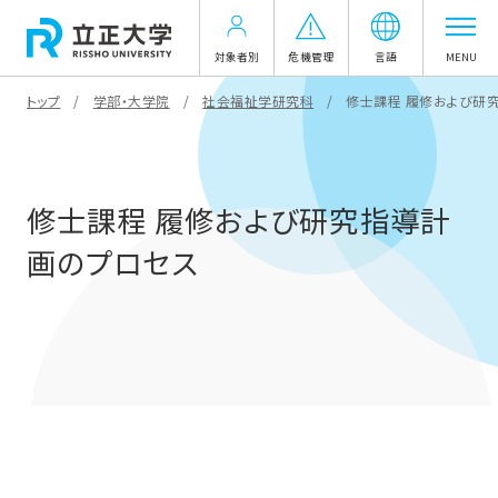
対象者別
危機管理
言語
MENU
トップ
学部・大学院
社会福祉学研究科
修士課程 履修および研
修士課程 履修および研究指導計
画のプロセス