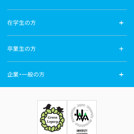
入試情報
保護者の方
在学生の方
オープンキャンパス
就職
在学生の方
卒業生の方
学費納付金・奨学金
ポータルサイト
卒業生の方
企業・一般の方
広報誌
学年暦
各種証明書発行
企業・一般の方
お問い合せ
証明書発行・各種手続き
住所等登録内容の変更
科目等履修生制度のご案内
証明書発行手続き
学生生活