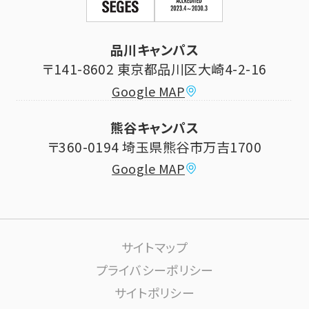
立正大学校友会
求人の申し込み
シラバス (講義案内)
品川キャンパス
寄付・ご支援
研究推進・社会貢献センター
〒141-8602 東京都品川区大崎4-2-16
Google MAP
学費納付金・奨学金
ボランティアセンター
熊谷キャンパス
大学祭
〒360-0194 埼玉県熊谷市万吉1700
教員情報
Google MAP
課外活動
高大連携について
生活サポート
サイトマップ
大学施設の利用について
プライバシーポリシー
サイトポリシー
学内ネットワーク環境(りすねっと)