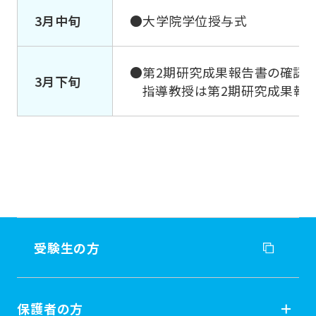
3月中旬
●大学院学位授与式
●第2期研究成果報告書の確認
3月下旬
指導教授は第2期研究成果報
受験生の方
受験生の方
保護者の方