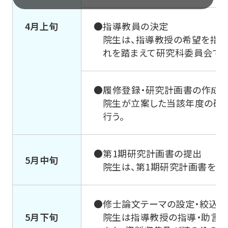
法学部
4月上旬
●指導教員の決定
院生は、指導教授の希望を指定
心理学部
れを踏まえて研究科委員会で調
社会福祉学部
●履修登録・研究計画書の作成
院生が立案した当該年度の研
行う。
地球環境科学部
●第1期研究計画書の提出
データサイエンス学部
5月中旬
院生は、第1期研究計画書を指
文学研究科
●修士論文テーマの設定・絞込み
5月下旬
院生は指導教授の指導・助言の
経済学研究科