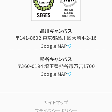
科目等履修生制度のご案内
証明書発行手続き
学生生活
立正大学校友会
求人の申し込み
シラバス (講義案内)
品川キャンパス
寄付・ご支援
研究推進・社会貢献センター
〒141-8602 東京都品川区大崎4-2-16
Google MAP
学費納付金・奨学金
ボランティアセンター
熊谷キャンパス
大学祭
〒360-0194 埼玉県熊谷市万吉1700
教員情報
Google MAP
課外活動
高大連携について
生活サポート
サイトマップ
大学施設の利用について
プライバシーポリシー