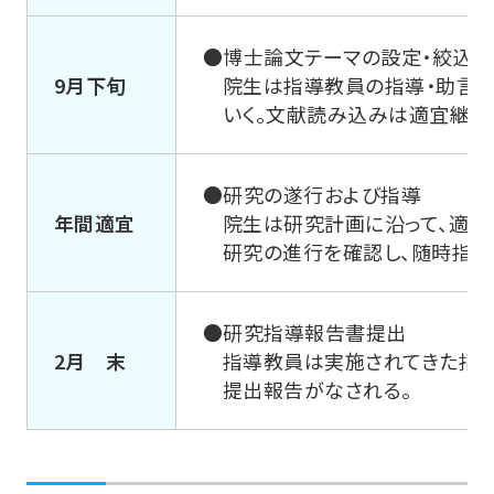
●博士論文テーマの設定・絞込み
法学研究科
9月下旬
院生は指導教員の指導・助言の
いく。文献読み込みは適宜継続
経営学研究科
●研究の遂行および指導
年間適宜
院生は研究計画に沿って、適宜
社会福祉学研究科
研究の進行を確認し、随時指導
地球環境科学研究科
●研究指導報告書提出
2月 末
指導教員は実施されてきた指
心理学研究科
提出報告がなされる。