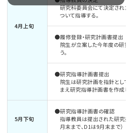
法学部
研究科委員会にて決定された
ついて指導する。
4月上旬
心理学部
●履修登録・研究計画書提出
院生が立案した今年度の研究
社会福祉学部
う。
地球環境科学部
●研究指導計画書提出
院生は研究計画を指針として
まえ研究指導計画書を作成し、
データサイエンス学部
文学研究科
●研究指導計画書の確認
5月下旬
指導教員は提出された研究指導
月末まで、D1は9月末まで）
経済学研究科