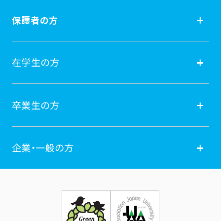
受験生の方
保護者の方
入試情報
保護者の方
在学生の方
オープンキャンパス
就職
在学生の方
卒業生の方
学費納付金・奨学金
ポータルサイト
卒業生の方
企業・一般の方
広報誌
学年暦
各種証明書発行
企業・一般の方
お問い合せ
証明書発行・各種手続き
住所等登録内容の変更