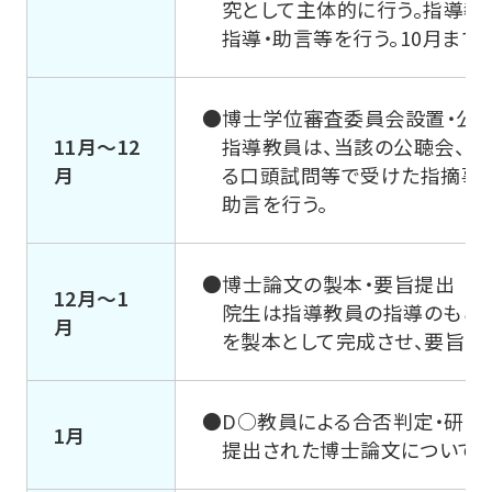
究として主体的に行う。指導教
指導・助言等を行う。10月ま
●博士学位審査委員会設置・公
11月～12
指導教員は、当該の公聴会、審
月
る口頭試問等で受けた指摘事
助言を行う。
●博士論文の製本・要旨提出
12月～1
院生は指導教員の指導のもと
月
を製本として完成させ、要旨と
●D○教員による合否判定・研究
1月
提出された博士論文については