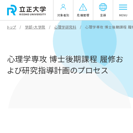
対象者別
危機管理
言語
MENU
トップ
学部・大学院
心理学研究科
心理学専攻 博士後期課程 
心理学専攻 博士後期課程 履修お
よび研究指導計画のプロセス