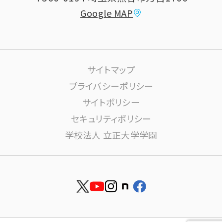
教員情報
Google MAP
課外活動
高大連携について
生活サポート
サイトマップ
大学施設の利用について
プライバシーポリシー
サイトポリシー
学内ネットワーク環境(りすねっと)
文書館
セキュリティポリシー
学校法人 立正大学学園
図書館
博物館
安否確認
資料請求
就職