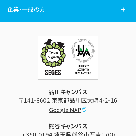
ポータルサイト
卒業生の方
企業・一般の方
広報誌
学年暦
各種証明書発行
企業・一般の方
お問い合せ
証明書発行・各種手続き
住所等登録内容の変更
科目等履修生制度のご案内
証明書発行手続き
学生生活
立正大学校友会
求人の申し込み
シラバス (講義案内)
品川キャンパス
寄付・ご支援
研究推進・社会貢献センター
〒141-8602 東京都品川区大崎4-2-16
Google MAP
学費納付金・奨学金
ボランティアセンター
熊谷キャンパス
大学祭
〒360-0194 埼玉県熊谷市万吉1700