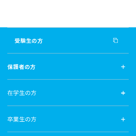
受験生の方
受験生の方
保護者の方
入試情報
保護者の方
在学生の方
オープンキャンパス
就職
在学生の方
卒業生の方
学費納付金・奨学金