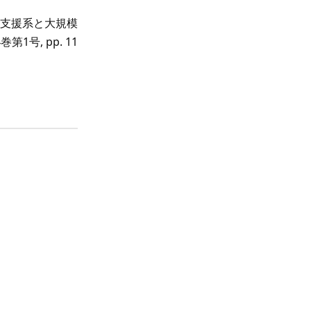
明支援系と大規模
号, pp. 11