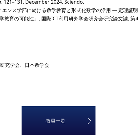
 pp. 121–131, December 2024, Sciendo.
タサイエンス学部に於ける数学教育と形式化数学の活用 — 定理証
育の可能性」, 国際ICT利用研究学会研究会研究論文誌, 第4巻第1
利用研究学会、日本数学会
教員一覧