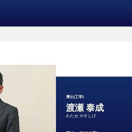
博士(工学)
渡瀬 泰成
わたせ やすしげ