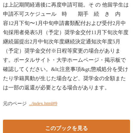
は上記期間経過後に再度申請可能。そ の 他留学生は
申請不可スケジュール 時 期手 続 き 内
容12月下旬〜1月中旬申請書類配付および受付2月中
旬採用者発表5月（予定）奨学金交付11月下旬次年度
継続届提出2月中旬次年度継続決定通知次年度5月
（予定）奨学金交付※日程等変更の場合がありま
す。ポータルサイト・大学ホームページ・掲示板で
確認してください。&lt;注意事項&gt;懲戒処分を受け
たり学籍異動が生じた場合など、奨学金の全額また
は一部の返還が必要となる場合があります。
元のページ
../index.html#9
このブックを見る